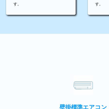
す。
す。
壁掛標準エアコン