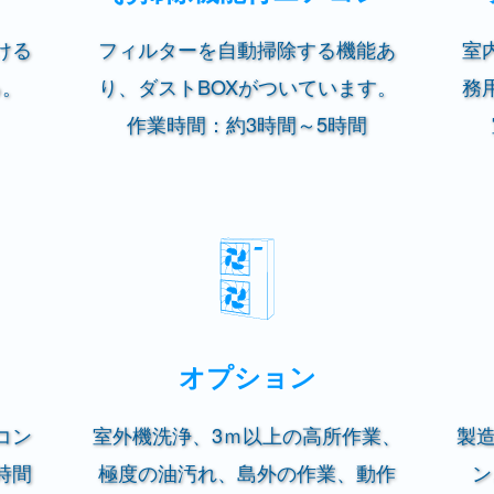
ける
フィルターを自動掃除する機能あ
室
る。
り、ダストBOXがついています。
務
作業時間：約3時間～5時間
オプション
コン
室外機洗浄、3ｍ以上の高所作業、
製
時間
極度の油汚れ、島外の作業、動作
ン